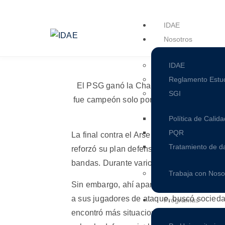
IDAE
Nosotros
IDAE
Reglamento Estud
El PSG ganó la Champions League porque
SGI
fue campeón solo por tener buenos jugado
Política de Calida
PQR
La final contra el Arsenal mostró muy bie
Tratamiento de d
reforzó su plan defensivo. Arsenal cerró l
bandas. Durante varios momentos, el equi
Trabaja con Noso
Sin embargo, ahí apareció una de las razon
a sus jugadores de ataque, buscó sociedad
Programas
encontró más situaciones de uno contra u