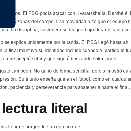
de recursos. El PSG podía atacar con Kvaratskhelia, Dembélé,
distintas zonas del campo. Esa movilidad hizo que el equipo n
 mucha disciplina, sostener ese bloque bajo durante tanto ti
lo no se explica únicamente por la tanda. El PSG llegó hasta ah
 la final mantuvo su identidad incluso cuando el partido le f
a, que aceptó sufrir y que siguió buscando soluciones.
usto campeón. No ganó de forma sencilla, pero sí mostró carác
presión. Su triunfo enseña que en el fútbol, como en cualquie
ción, paciencia y perseverancia para sostenerla hasta el final.
ectura literal
ions League porque fue un equipo que