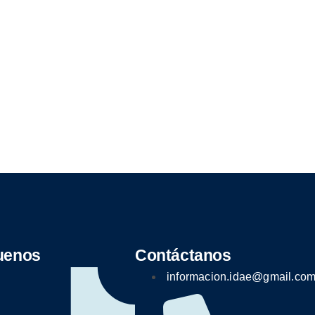
uenos
Contáctanos
informacion.idae@gmail.co