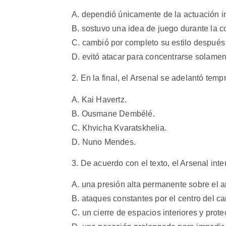
A. dependió únicamente de la actuación in
B. sostuvo una idea de juego durante la co
C. cambió por completo su estilo después 
D. evitó atacar para concentrarse solamen
2. En la final, el Arsenal se adelantó tem
A. Kai Havertz.
B. Ousmane Dembélé.
C. Khvicha Kvaratskhelia.
D. Nuno Mendes.
3. De acuerdo con el texto, el Arsenal int
A. una presión alta permanente sobre el ar
B. ataques constantes por el centro del c
C. un cierre de espacios interiores y prote