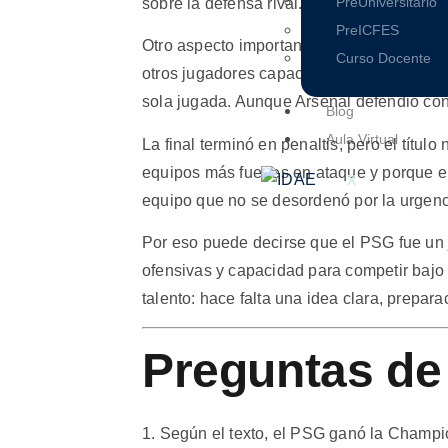
PreUniversitario
sobre la defensa rival.
PreICFES
Otro aspecto importante fue la variedad 
Curso Docente
otros jugadores capaces de participar en 
sola jugada. Aunque Arsenal defendió con
Blog
Aula Virtual
La final terminó en penaltis, pero el títu
equipos más fuertes en ataque y porque en
X
equipo que no se desordenó por la urgenci
Por eso puede decirse que el PSG fue un j
ofensivas y capacidad para competir bajo 
talento: hace falta una idea clara, prepara
Preguntas de l
1. Según el texto, el PSG ganó la Champ