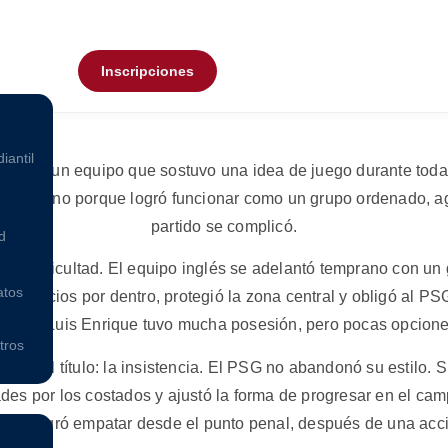
Inscripciones
iantil
 fue un equipo que sostuvo una idea de juego durante toda l
res, sino porque logró funcionar como un grupo ordenado, ag
partido se complicó.
d
n esa dificultad. El equipo inglés se adelantó temprano con u
atos
os espacios por dentro, protegió la zona central y obligó al PS
po de Luis Enrique tuvo mucha posesión, pero pocas opciones
tros
es del título: la insistencia. El PSG no abandonó su estilo. 
es por los costados y ajustó la forma de progresar en el cam
no y logró empatar desde el punto penal, después de una acci