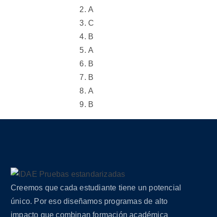
A
C
B
A
B
B
A
B
Creemos que cada estudiante tiene un potencial
único. Por eso diseñamos programas de alto
impacto que combinan formación académica